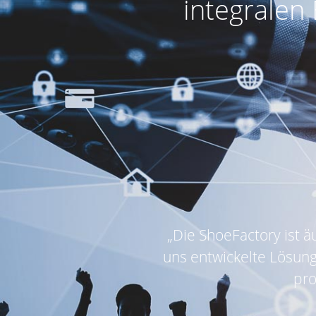
integralen
„Die ShoeFactory ist äu
uns entwickelte Lösung
pro