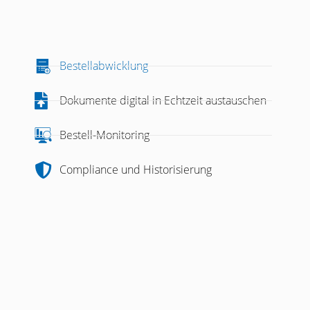
Bestellabwicklung
 Dokumente rechtssicher
.
Dokumente digital in Echtzeit austauschen
Bestell-Monitoring
Alle im cpa.SupplierPortal hinterlegten
 Dokumentenmanagementsystem (DMS) der
Compliance und Historisierung
vanten Informationen protokolliert und mit
auch rückwirkend alle Änderungen an den
n im passenden Kontext abgelegt, so dass