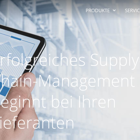
PRODUKTE
SERVIC
rfolgreiches Supply
hain-Management
eginnt bei Ihren
ieferanten