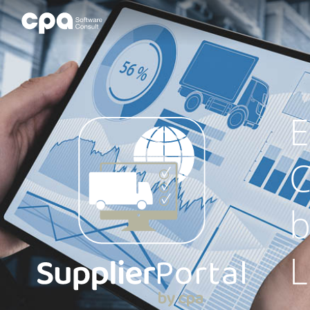
E
C
b
L