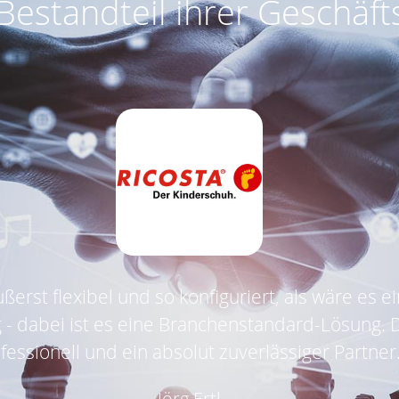
 Bestandteil ihrer Geschäf
ßerst flexibel und so konfiguriert, als wäre es ei
 - dabei ist es eine Branchenstandard-Lösung. 
fessionell und ein absolut zuverlässiger Partner.
Jörg Ertl