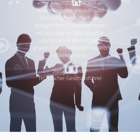
einer Anwendung, die sich an
unsere Prozesse anpasst - und
nicht umgekehrt. Nach der
erfolgreichen Einführung freuen
wir uns, dass wir jetzt dieselbe
Lösung nutzen, die von vielen
großen Schuh-Herstellern bereits
verwendet wird.“
Stefan Spreitzer
Technischer Geschäftsführer